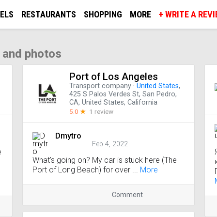
ELS
RESTAURANTS
SHOPPING
MORE
+ WRITE A REV
 and photos
Port of Los Angeles
Transport company
·
United States
,
425 S Palos Verdes St, San Pedro,
CA, United States, California
5.0
☆
1 review
Dmytro
Feb 4, 2022
е
What's going on? My car is stuck here (The
Port of Long Beach) for over ...
More
Comment