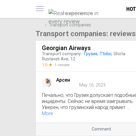
HOT
Trusted reviews only
Transport companies
Transport companies: reviews
Georgian Airways
Transport company
·
Грузия
,
T'bilisi
, Shota
Rustaveli Ave, 12
1.0
☆
1 review
Арсен
May 16, 2023
Печально, что Грузия допускает подобны
инциденты. Сейчас не время заигрывать.
Уверен, что грузинский народ примет ...
More
Comment