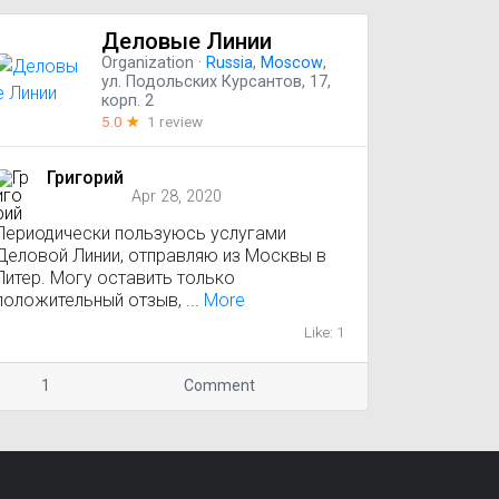
Деловые Линии
Organization
·
Russia
,
Moscow
,
ул. Подольских Курсантов, 17,
корп. 2
5.0
☆
1 review
Григорий
Apr 28, 2020
Периодически пользуюсь услугами
Деловой Линии, отправляю из Москвы в
Питер. Могу оставить только
положительный отзыв, ...
More
Like: 1
1
Comment