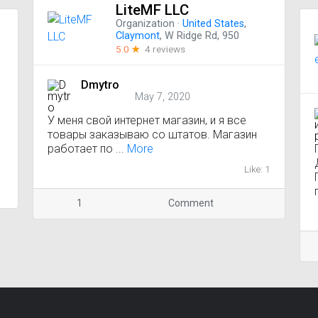
LiteMF LLC
Organization
·
United States
,
Claymont
, W Ridge Rd, 950
5.0
☆
4 reviews
Dmytro
May 7, 2020
У меня свой интернет магазин, и я все
товары заказываю со штатов. Магазин
работает по ...
More
Like: 1
1
Comment