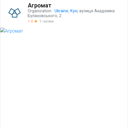
Агромат
Organization
·
Ukraine
,
Kyiv
, вулиця Академіка
Булаховського, 2
1.0
☆
1 review