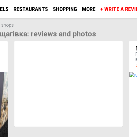
ELS
RESTAURANTS
SHOPPING
MORE
+ WRITE A REV
r shops
щагівка: reviews and photos