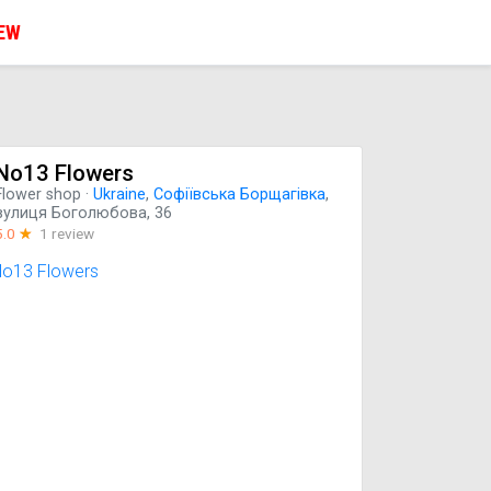
IEW
No13 Flowers
Flower shop
·
Ukraine
,
Софіївська Борщагівка
,
вулиця Боголюбова, 36
5.0
☆
1 review