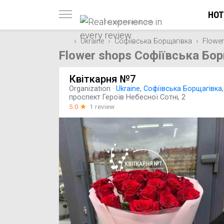
HOT
Trusted reviews only
Ukraine
Софіївська Борщагівка
Flowe
Flower shops Софіївська Бор
Квіткарня №7
Organization
·
Ukraine
,
Софіївська Борщагівка
,
проспект Героїв Небесної Сотні, 2
5.0
☆
1 review