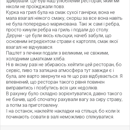
здивували. Це був наш улюблений ресторан, який ми
ніколи не проїжджали повз.
Курка на грилі була на смак сухої ганчірки, вона не
мала взагалі ніякого смаку, скоріш за все вона навіть
не була попередньо маринована. Такі ж самі і ребра,
просто кинули ребра на гриль і подали до столу.
Деруни - це були якісь кльоцки, начеб забули, що
основним інгредієнтом страви є картопля, смак якої
взагалі не відчувався.
Паштет з печінки подали з великими, не свіжими,
холодними шматками хліба.
Ні в якому разі не збираюсь хейтити цей ресторан, бо
сервіс, пиво та затишна атмосфера тут завжди є і
була, але варто звернути на те що раз відбувається. Я
впевнений, що ресторан такого рівня повинен
виправитись і позбутись всіх цих недоліків.
В рахунку було складно зорієнтуватися, давно такого
не бачив, щоб спочатку рахували вагу за сиру страву,
а потім за приготовлену.
І на останок, наклейте накладки на стільця, бо коли їх
починають совати в залі неможливо спілкуватися.