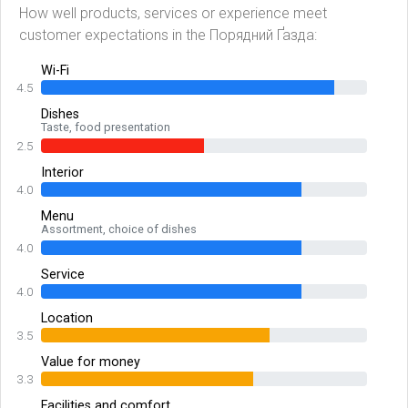
How well products, services or experience meet
customer expectations in the Порядний Ґазда:
Wi-Fi
4.5
Dishes
Taste, food presentation
2.5
Interior
4.0
Menu
Assortment, choice of dishes
4.0
Service
4.0
Location
3.5
Value for money
3.3
Facilities and comfort