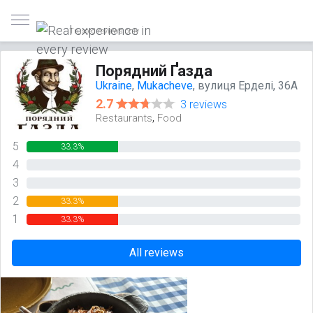
Trusted reviews only
Порядний Ґазда
Ukraine
,
Mukacheve
, вулиця Ерделі, 36А
2.7
3 reviews
,
Restaurants
Food
5
33.3%
4
0%
3
0%
2
33.3%
1
33.3%
All reviews