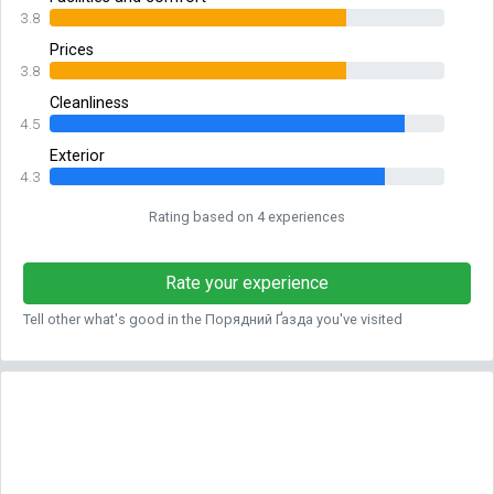
3.8
Prices
3.8
Cleanliness
4.5
Exterior
4.3
Rating based on 4 experiences
Rate your experience
Tell other what's good in the Порядний Ґазда you've visited