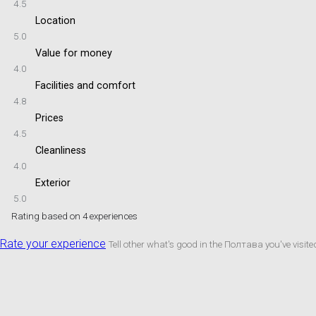
4.5
Location
5.0
Value for money
4.0
Facilities and comfort
4.8
Prices
4.5
Cleanliness
4.0
Exterior
5.0
Rating based on 4 experiences
Rate your experience
Tell other what's good in the Полтава you've visite