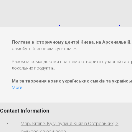
Полтава в історичному центрі Києва, на Арсенальній.
самобутній, зі своїм культом їжі.
Разом із командою ми прагнемо створити сучасний гастро
локальних продуктів.
Ми за творення нових українських смаків та українськ
More
Contact Information
Map
Ukraine, Kyiv, вулиця Князів Острозьких, 2