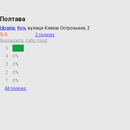
Полтава
Ukraine
,
Kyiv
, вулиця Князів Острозьких, 2
5.0
2 reviews
,
,
Restaurants
Cafe
Food
5
100%
4
0%
3
0%
2
0%
1
0%
All reviews