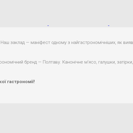
Наш заклад — маніфест одному з найгастрономічніших, як виявил
номічний бренд — Полтаву. Канонічне м’ясо, галушки, затірки,
ої гастрономії!