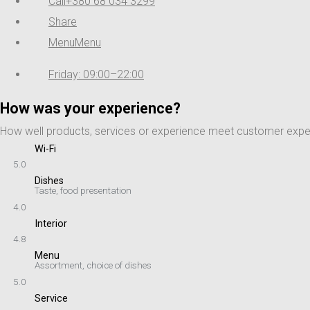
Call
+380 68 034 3299
Share
Menu
Menu
Friday: 09:00–22:00
How was your experience?
How well products, services or experience meet customer expec
Wi-Fi
5.0
Dishes
Taste, food presentation
4.0
Interior
4.8
Menu
Assortment, choice of dishes
5.0
Service