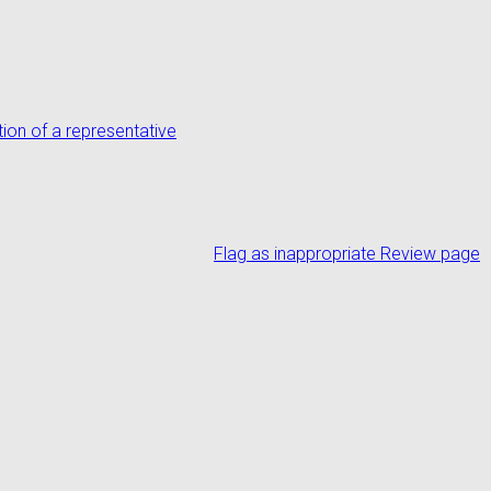
tion of a representative
Flag as inappropriate
Review page