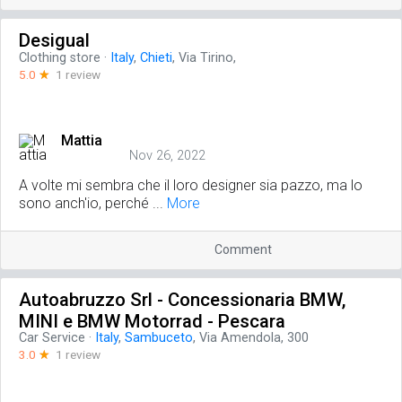
Desigual
Clothing store
·
Italy
,
Chieti
, Via Tirino,
5.0
☆
1 review
Mattia
Nov 26, 2022
A volte mi sembra che il loro designer sia pazzo, ma lo
sono anch'io, perché ...
More
Comment
Autoabruzzo Srl - Concessionaria BMW,
MINI e BMW Motorrad - Pescara
Car Service
·
Italy
,
Sambuceto
, Via Amendola, 300
3.0
☆
1 review