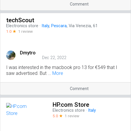
Comment
techScout
Electronics store
·
Italy
,
Pescara
, Via Venezia, 61
1.0
☆
1 review
Dmytro
Dec 22, 2022
I was interested in the macbook pro 13 for €549 that I
saw advertised. But ...
More
Comment
HP.com Store
Electronics store
·
Italy
5.0
☆
1 review