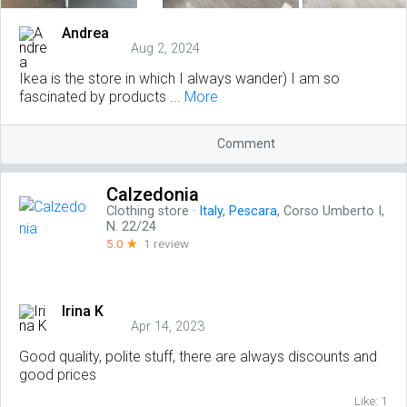
Andrea
Aug 2, 2024
Ikea is the store in which I always wander) I am so
fascinated by products ...
More
Comment
Calzedonia
Clothing store
·
Italy
,
Pescara
, Corso Umberto I,
N. 22/24
5.0
☆
1 review
Irina K
Apr 14, 2023
Good quality, polite stuff, there are always discounts and
good prices
Like: 1