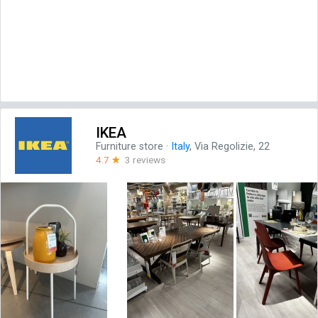
IKEA
Furniture store
·
Italy
, Via Regolizie, 22
4.7
☆
3 reviews