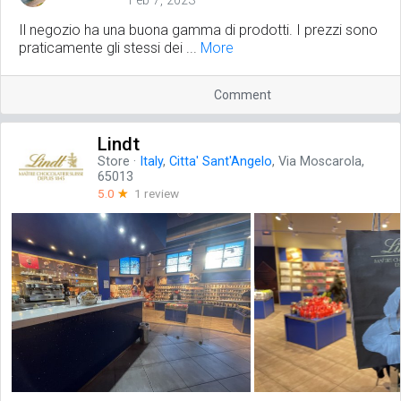
Feb 7, 2023
Il negozio ha una buona gamma di prodotti. I prezzi sono
praticamente gli stessi dei ...
More
Comment
Lindt
Store
·
Italy
,
Citta' Sant'Angelo
, Via Moscarola,
65013
5.0
☆
1 review