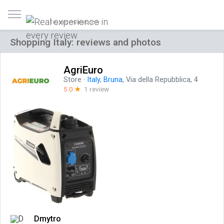
Trusted reviews only
Shopping Italy: reviews and photos
AgriEuro
Store
·
Italy
,
Bruna
, Via della Repubblica, 4
5.0
☆
1 review
Dmytro