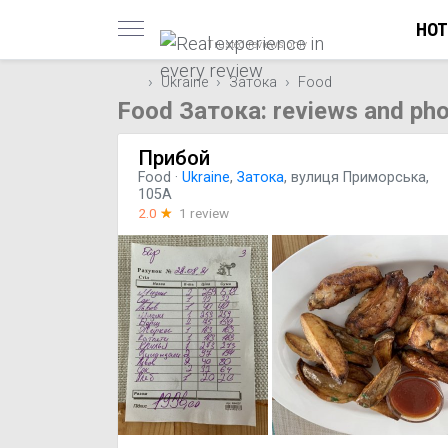
HOT
Trusted reviews only
Ukraine
Затока
Food
Food Затока: reviews and ph
Прибой
Food
·
Ukraine
,
Затока
, вулиця Приморська,
105А
2.0
☆
1 review