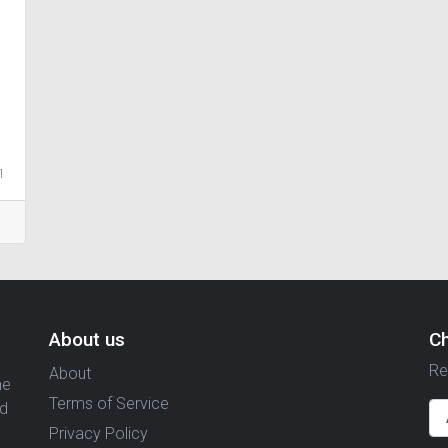
1
About us
C
Re
About
ne
Terms of Service
nd
Privacy Policy