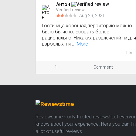
Антон
Verified review
Aug 29, 2021
Гостиница хорошая, территорию можно
было бы использовать более
рационально. Никаких развлечений ни для
взрослых, ни ...
More
Like: 
1
Comment
Reviewstime - only trusted reviews! Let everyo
knows about your experience. Here you can fi
a lot of useful reviews