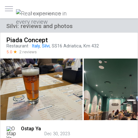
Trusted reviews only
Silvi: reviews and photos
Piada Concept
Restaurant
·
Italy
,
Silvi
, SS16 Adriatica, Km 432
5.0
☆
2 reviews
Ostap Ya
Dec 30, 2023