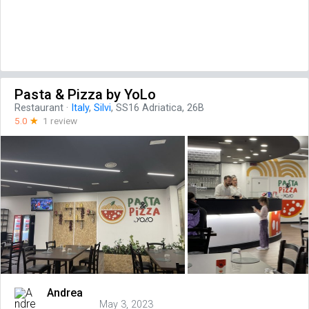
Pasta & Pizza by YoLo
Restaurant
·
Italy
,
Silvi
, SS16 Adriatica, 26B
5.0
☆
1 review
Andrea
May 3, 2023