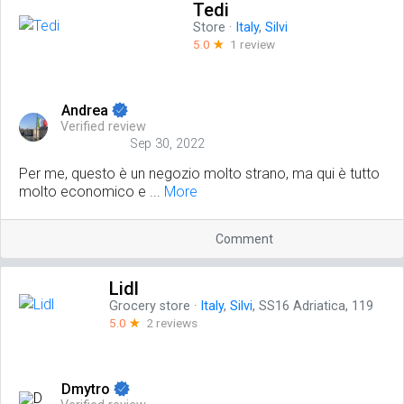
Tedi
Store
·
Italy
,
Silvi
5.0
☆
1 review
Andrea
Verified review
Sep 30, 2022
Per me, questo è un negozio molto strano, ma qui è tutto
molto economico e ...
More
Comment
Lidl
Grocery store
·
Italy
,
Silvi
, SS16 Adriatica, 119
5.0
☆
2 reviews
Dmytro