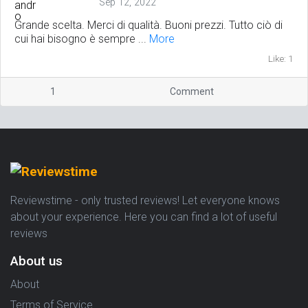
Sep 12, 2022
Grande scelta. Merci di qualità. Buoni prezzi. Tutto ciò di
cui hai bisogno è sempre ...
More
Like: 1
1
Comment
Reviewstime - only trusted reviews! Let everyone knows
about your experience. Here you can find a lot of useful
reviews
About us
About
Terms of Service