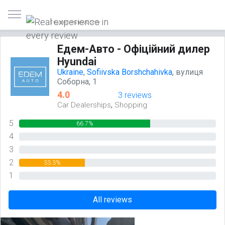
Trusted reviews only
Едем-Авто - Офіційний дилер
Hyundai
Ukraine
,
Sofiivska Borshchahivka
, вулиця
Соборна, 1
4.0
3 reviews
,
Car Dealerships
Shopping
5
66.7%
4
0%
3
0%
2
33.3%
1
0%
All reviews