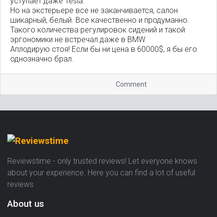
уступает даже Tesla.
Но на экстерьере все не заканчивается, салон
шикарный, белый. Все качественно и продуманно.
Такого количества регулировок сидений и такой
эргономики не встречал даже в BMW.
Аплодирую стоя! Если бы ни цена в 60000$, я бы его
однозначно брал.
Comment
Reviewstime - only trusted reviews! Let everyone knows
about your experience. Here you can find a lot of useful
reviews
About us