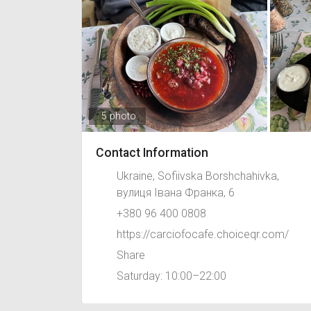
5 photo
Contact Information
Ukraine, Sofiivska Borshchahivka,
вулиця Івана Франка, 6
+380 96 400 0808
https://carciofocafe.choiceqr.com/
Share
Saturday: 10:00–22:00