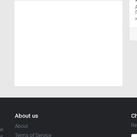
About us
C
Re
About
ne
Terms of Service
nd