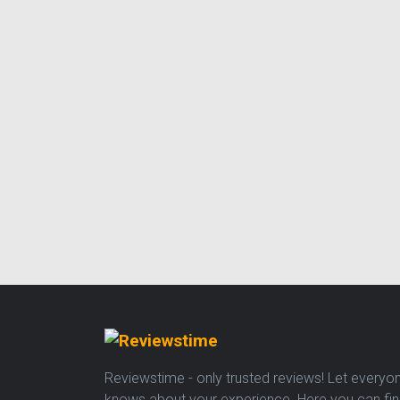
Reviewstime - only trusted reviews! Let everyo
knows about your experience. Here you can fi