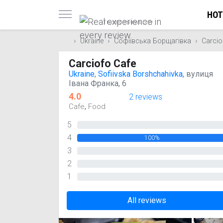
HOT
Trusted reviews only
Ukraine
Софіївська Борщагівка
Carcio
Carciofo Cafe
Ukraine
,
Sofiivska Borshchahivka
, вулиця
Івана Франка, 6
4.0
2 reviews
,
Cafe
Food
5
0%
4
100%
3
0%
2
0%
1
0%
All reviews