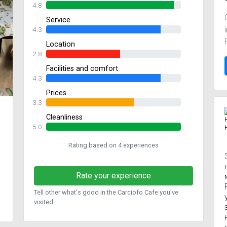
4.8
Service
4.3
Location
2.8
Facilities and comfort
4.3
Prices
3.3
Cleanliness
5.0
Rating based on 4 experiences
Rate your experience
Tell other what's good in the Carciofo Cafe you've
visited