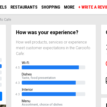
ELS
RESTAURANTS
SHOPPING
MORE
+ WRITE A REV
fo Cafe
How was your experience?
How well products, services or experience
meet customer expectations in the Carciofo
Cafe:
Wi-Fi
4.5
Dishes
Taste, food presentation
4.3
Interior
4.3
Menu
Assortment, choice of dishes