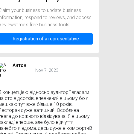
Claim your business to update business
information, respond to reviews, and access
Reviewstime's free business tools
Registration of a representative
Антон
Nov 7, 2023
З концепцією відносно аудиторії вгадали
на сто відсотків, впевнений в цьому бо я
мешкаю тут вже більше 10 років.
Ресторан дуже затишний. Особлива
увага до кожного відвідувача. Я в цьому
закладі вперше, але було відчуття,
начебто я вдома, десь дуже в комфортній