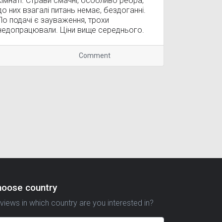
кімнаті. Страви смачні, особливо ребра,
до них взагалі питань немає, бездоганні.
По подачі є зауваження, трохи
недопрацювали. Ціни вище середнього.
Comment
hoose country
views in which country are you interested in?