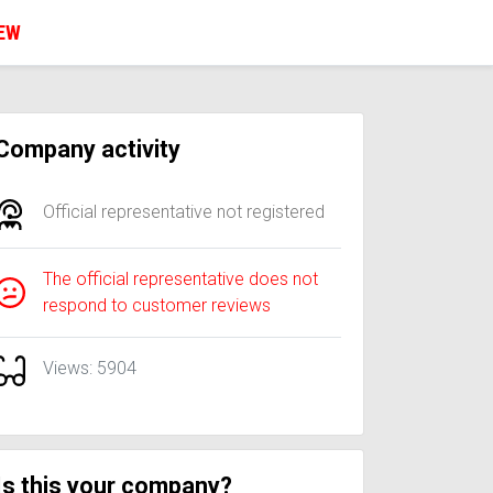
IEW
Company activity
Official representative not registered
The official representative does not
respond to customer reviews
Views: 5904
Is this your company?