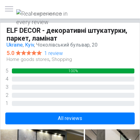
Trusted reviews only
ELF DECOR - декоративні штукатурки,
паркет, ламінат
Ukraine
,
Kyiv
, Чоколівський бульвар, 20
5.0
1 review
,
Home goods stores
Shopping
5
100%
4
0%
3
0%
2
0%
1
0%
All reviews