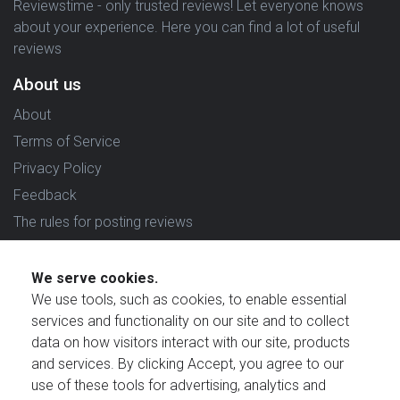
Reviewstime - only trusted reviews! Let everyone knows
about your experience. Here you can find a lot of useful
reviews
About us
About
Terms of Service
Privacy Policy
Feedback
The rules for posting reviews
Choose country
We serve cookies.
Reviews in which country are you interested in?
We use tools, such as cookies, to enable essential
services and functionality on our site and to collect
data on how visitors interact with our site, products
and services. By clicking Accept, you agree to our
use of these tools for advertising, analytics and
Created by