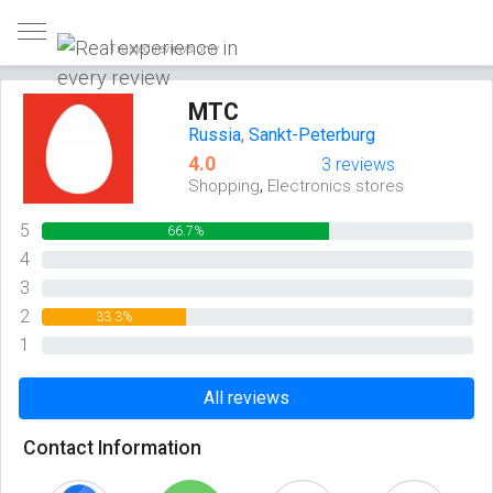
Trusted reviews only
МТС
Russia
,
Sankt-Peterburg
4.0
3 reviews
,
Shopping
Electronics stores
5
66.7%
4
0%
3
0%
2
33.3%
1
0%
All reviews
Contact Information